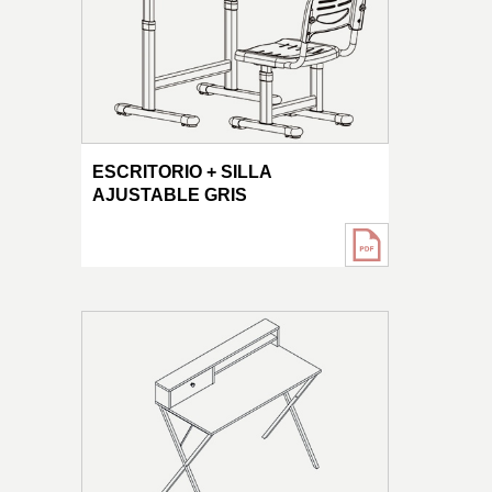
ESCRITORIO + SILLA
AJUSTABLE GRIS