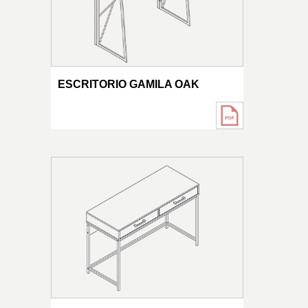
ESCRITORIO GAMILA OAK