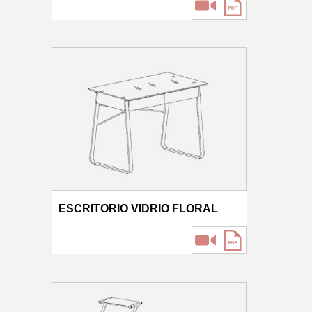
ESCRITORIO VIDRIO FLORAL