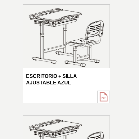
ESCRITORIO + SILLA
AJUSTABLE AZUL